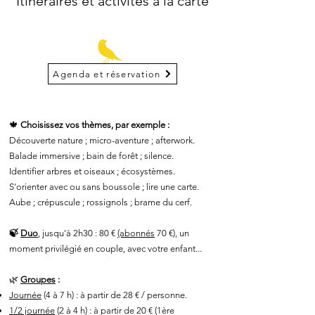
Itinéraires et activités à la carte
Agenda et réservation
🍁
Choisissez vos thèmes, par exemple :
Découverte nature ; micro-aventure ; afterwork.
Balade immersive ; bain de forêt ; silence.
Identifier arbres et oiseaux ; écosystèmes.
S'orienter avec ou sans boussole ; lire une carte.
Aube ; crépuscule ; rossignols ; brame du cerf.
🍃
Duo
, jusqu'à 2h30 :
80 €
(abonnés
70 €),
u
n
moment privilégié en couple, avec votre enfant...
🌿
Groupes
:
Journée
(4 à 7 h) : à partir de 28 € / personne.
1/2 journée
(2 à 4 h) : à partir de 20 € (1ère