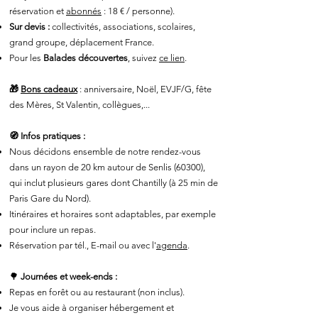
réservation et
abonnés
: 18 € / personne).
Sur devis :
collectivités, associations, scolaires,
grand groupe, déplacement France.
Pour les
Balades découvertes
, suivez
ce lien
.
🎁
Bons cadeaux
: anniversaire, Noël, EVJF/G, fête
des Mères, St Valentin, collègues,...
🧭 Infos pratiques :
Nous décidons ensemble de notre rendez-vous
dans un rayon de 20 km autour de Senlis (60300),
qui inclut plusieurs gares dont Chantilly (à 25 min de
Paris Gare du Nord).
Itinéraires et horaires sont adaptables, par exemple
pour inclure un repas.
Réservation
par tél., E-mail ou avec l'
agenda
.
🌳
Journées et week-ends :
Repas en forêt ou au restaurant (non inclus).
Je vous aide à organiser hébergement et